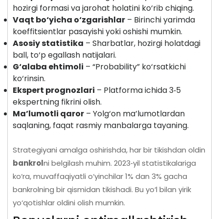
hozirgi formasi va jarohat holatini ko‘rib chiqing.
Vaqt bo‘yicha o‘zgarishlar
– Birinchi yarimda
koeffitsientlar pasayishi yoki oshishi mumkin.
Asosiy statistika
– Sharbatlar, hozirgi holatdagi
ball, to‘p egallash natijalari.
G‘alaba ehtimoli
– “Probability” ko‘rsatkichi
ko‘rinsin.
Ekspert prognozlari
– Platforma ichida 3‑5
ekspertning fikrini olish.
Ma’lumotli qaror
– Yolg‘on ma’lumotlardan
saqlaning, faqat rasmiy manbalarga tayaning.
Strategiyani amalga oshirishda, har bir tikishdan oldin
bankrol
ni belgilash muhim. 2023‑yil statistikalariga
ko‘ra, muvaffaqiyatli o‘yinchilar 1% dan 3% gacha
bankrolning bir qismidan tikishadi. Bu yo‘l bilan yirik
yo‘qotishlar oldini olish mumkin.