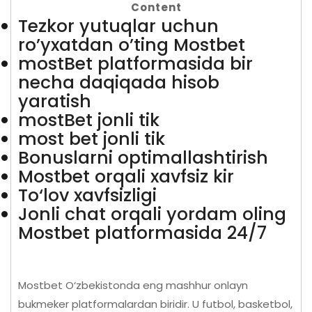
Content
Tezkor yutuqlar uchun
ro’yxatdan o’ting Mostbet
mostBet platformasida bir
necha daqiqada hisob
yaratish
mostBet jonli tik
most bet jonli tik
Bonuslarni optimallashtirish
Mostbet orqali xavfsiz kir
To‘lov xavfsizligi
Jonli chat orqali yordam oling
Mostbet platformasida 24/7
Mostbet O‘zbekistonda eng mashhur onlayn
bukmeker platformalardan biridir. U futbol, basketbol,