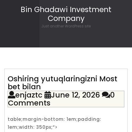
Skip to content
Bin Ghadawi Investment
Company
Just another WordPress site
Oshiring yutuqlaringizni Most
bet bilan
enjaztc
June 12, 2026
0
Comments
table;margin-bottom: 1em;padding:
1em;width: 350px;”>