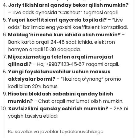
Joriy tikishlarni qanday bekor qilish mumkin?
– Live odds oynasida “Cashout” tugmasi orqali.
Yuqori koeffitsient qayerda topiladi?
– “Live
odds” bo‘limida eng yaxshi koeffitsient ko‘rsatiladi.
Mablag‘ni necha kun ichida olish mumkin?
–
Bank karta orqali 24‑48 soat ichida, elektron
hamyon orqali 15‑30 daqiqada.
Mijoz xizmatiga telefon orqali murojaat
qilinadi?
– Ha, +99871123‑45‑67 raqami orqali.
Yangi foydalanuvchilar uchun maxsus
aktsiyalar bormi?
– “Hoziroq o‘ynang” promo
kodi bilan 20% bonus.
Hisobni bloklash sababini qanday bilish
mumkin?
– Chat orqali ma’lumot olish mumkin.
Xavfsizlikni qanday oshirish mumkin?
– 2FA ni
yoqish tavsiya etiladi.
Bu savollar va javoblar foydalanuvchilarga