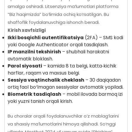
amalga oshiradi. Litsenziya ma’lumotlari platforma
“Biz haqimizda” bo‘limida ochiq ko‘rsatilgan. Bu
shaffoflik foydalanuvchiga ishonch beradi.
Kirish xavfsizligi
Ikki bosqichli autentifikatsiya
(2FA) – SMS kodi
yoki Google Authenticator orqali tasdiqlash.
IP manzilni tekshirish
– shubhali harakatni
avtomatik bloklash.
Parol siyosati
– kamida 8 ta belgi, katta‑kichik
harflar, raqam va maxsus belgi.
Sessiya vaqtinchalik cheklash
– 30 daqiqadan
ortiq faol bo‘lmagan sessiyalar avtomatik yopiladi.
Biometrik tasdiqlash
– mobil ilovada barmoq izi
yoki yuzni tanish orqali kirish.
Bu choralar orqali foydalanuvchilar o‘z mablag‘larini
va shaxsiy ma’lumotlarini himoya qilishadi. So‘nggi
yillarda, Mostbet 2024‑yil yanvar oyida “Phishing”