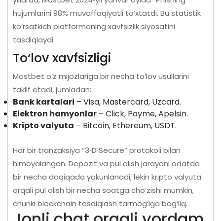
hujumlarini 98% muvaffaqiyatli to‘xtatdi. Bu statistik
ko‘rsatkich platformaning xavfsizlik siyosatini
tasdiqlaydi.
To‘lov xavfsizligi
Mostbet o‘z mijozlariga bir necha to‘lov usullarini
taklif etadi, jumladan:
Bank kartalari
– Visa, Mastercard, Uzcard.
Elektron hamyonlar
– Click, Payme, Apelsin.
Kripto valyuta
– Bitcoin, Ethereum, USDT.
Har bir tranzaksiya “3‑D Secure” protokoli bilan
himoyalangan. Depozit va pul olish jarayoni odatda
bir necha daqiqada yakunlanadi, lekin kripto valyuta
orqali pul olish bir necha soatga cho‘zishi mumkin,
chunki blockchain tasdiqlash tarmog‘iga bog‘liq.
Jonli chat orqali yordam