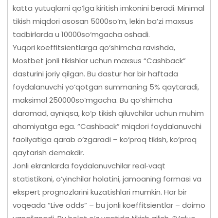
katta yutuqlarni qo‘lga kiritish imkonini beradi. Minimal
tikish miqdori asosan 5000so‘m, lekin ba’zi maxsus
tadbirlarda u 10000so‘mgacha oshadi.
Yuqori koeffitsientlarga qo‘shimcha ravishda,
Mostbet jonli tikishlar uchun maxsus “Cashback”
dasturini joriy qilgan. Bu dastur har bir haftada
foydalanuvchi yo‘qotgan summaning 5% qaytaradi,
maksimal 250000so‘mgacha. Bu qo‘shimcha
daromad, ayniqsa, ko‘p tikish qiluvchilar uchun muhim
ahamiyatga ega. “Cashback” miqdori foydalanuvchi
faoliyatiga qarab o‘zgaradi – ko‘proq tikish, ko‘proq
qaytarish demakdir.
Jonli ekranlarda foydalanuvchilar real‑vaqt
statistikani, o‘yinchilar holatini, jamoaning formasi va
ekspert prognozlarini kuzatishlari mumkin. Har bir
voqeada “Live odds” – bu jonli koeffitsientlar – doimo