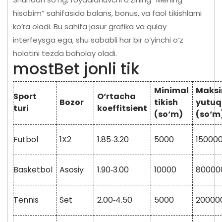
hisobim” sahifasida balans, bonus, va faol tikishlarni
ko‘ra oladi. Bu sahifa jasur grafika va qulay
interfeysga ega, shu sababli har bir o‘yinchi o‘z
holatini tezda baholay oladi.
mostBet jonli tik
Minimal
Maks
Sport
O‘rtacha
Bozor
tikish
yutuq
turi
koeffitsient
(so‘m)
(so‘m
Futbol
1X2
1.85‑3.20
5000
15000
Basketbol
Asosiy
1.90‑3.00
10000
80000
Tennis
Set
2.00‑4.50
5000
20000