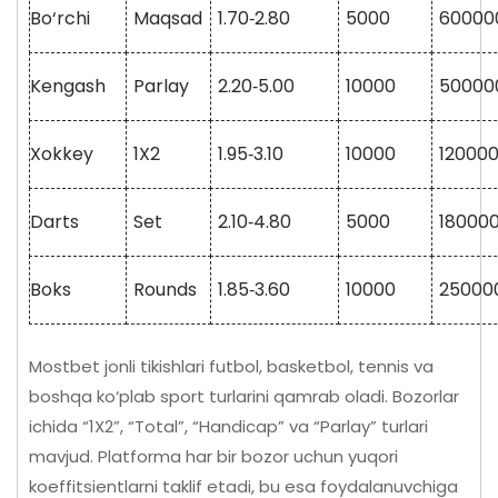
Bo‘rchi
Maqsad
1.70‑2.80
5000
60000
Kengash
Parlay
2.20‑5.00
10000
50000
Xokkey
1X2
1.95‑3.10
10000
12000
Darts
Set
2.10‑4.80
5000
18000
Boks
Rounds
1.85‑3.60
10000
25000
Mostbet jonli tikishlari futbol, basketbol, tennis va
boshqa ko‘plab sport turlarini qamrab oladi. Bozorlar
ichida “1X2”, “Total”, “Handicap” va “Parlay” turlari
mavjud. Platforma har bir bozor uchun yuqori
koeffitsientlarni taklif etadi, bu esa foydalanuvchiga