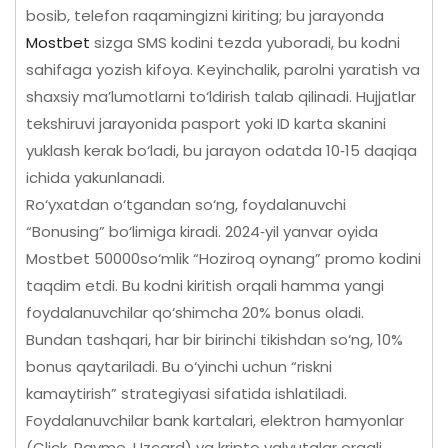
bosib, telefon raqamingizni kiriting; bu jarayonda
Mostbet
sizga SMS kodini tezda yuboradi, bu kodni
sahifaga yozish kifoya. Keyinchalik, parolni yaratish va
shaxsiy ma’lumotlarni to‘ldirish talab qilinadi. Hujjatlar
tekshiruvi jarayonida pasport yoki ID karta skanini
yuklash kerak bo‘ladi, bu jarayon odatda 10‑15 daqiqa
ichida yakunlanadi.
Ro‘yxatdan o‘tgandan so‘ng, foydalanuvchi
“Bonusing” bo‘limiga kiradi. 2024‑yil yanvar oyida
Mostbet 50000so‘mlik “Hoziroq oynang” promo kodini
taqdim etdi. Bu kodni kiritish orqali hamma yangi
foydalanuvchilar qo‘shimcha 20% bonus oladi.
Bundan tashqari, har bir birinchi tikishdan so‘ng, 10%
bonus qaytariladi. Bu o‘yinchi uchun “riskni
kamaytirish” strategiyasi sifatida ishlatiladi.
Foydalanuvchilar bank kartalari, elektron hamyonlar
(Click, Payme, Uzcard) va kripto valyutalar orqali